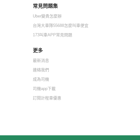
常見問題集
Uber變貴怎麼辦
台灣大車隊55688怎麼叫車便宜
173叫車APP常見問題
更多
最新消息
連絡我們
成為司機
司機app下載
訂閱計程車優惠