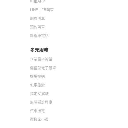
叫車APP
LINE | FB叫車
網頁叫車
預約叫車
計程車電話
多元服務
企業電子簽單
儲值型電子簽單
機場接送
包車旅遊
指定女駕駛
無障礙計程車
汽車接電
微搬家小黃