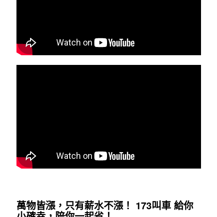
萬物皆漲，只有薪水不漲！ 173叫車 給你
小確幸，陪你一起省！