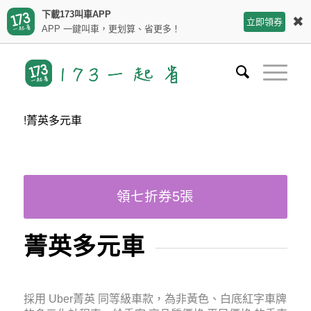
下載173叫車APP
✖
立即領券
APP 一鍵叫車，更划算、省更多！
!菁英多元車
領七折券5張
菁英多元車
採用 Uber菁英 同等級車款，為非黃色、白底紅字車牌