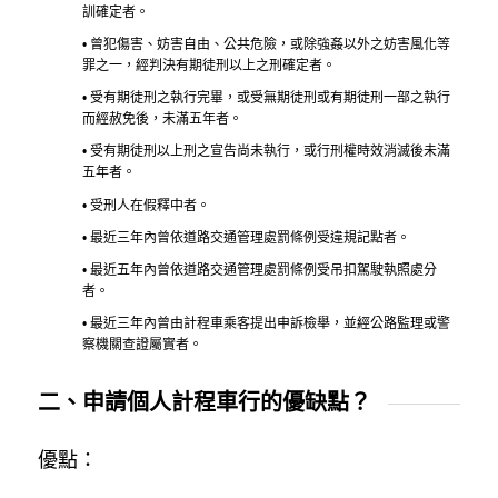
訓確定者。
• 曾犯傷害、妨害自由、公共危險，或除強姦以外之妨害風化等
罪之一，經判決有期徒刑以上之刑確定者。
• 受有期徒刑之執行完畢，或受無期徒刑或有期徒刑一部之執行
而經赦免後，未滿五年者。
• 受有期徒刑以上刑之宣告尚未執行，或行刑權時效消滅後未滿
五年者。
• 受刑人在假釋中者。
• 最近三年內曾依道路交通管理處罰條例受違規記點者。
• 最近五年內曾依道路交通管理處罰條例受吊扣駕駛執照處分
者。
• 最近三年內曾由計程車乘客提出申訴檢舉，並經公路監理或警
察機關查證屬實者。
二、申請個人計程車行的優缺點？
優點：