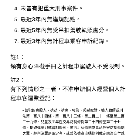
未曾有犯重大刑事案件。
最近3年內無違規記點。
最近5年內無受吊扣駕駛執照處分。
最近3年內無計程車乘客申訴紀錄。
註1：
領有身心障礙手冊之計程車駕駛人不受限制。
註2：
有下列情形之一者，不准申辦個人經營個人計
程車客運業登記：
• 曾犯故意殺人、搶劫、搶奪、強盜、恐嚇取財、擄人勒贖或刑
法第一百八十四條、第一百八十五條、第二百二十一條至第二百
二十九條、兒童及少年性交易防制條例第二十四條至第二十七
條、槍砲彈藥刀械管制條例、懲治走私條例或毒品危害防制條例
之罪，經判決罪刑確定者，或曾依檢肅流氓條例裁定應為交付感