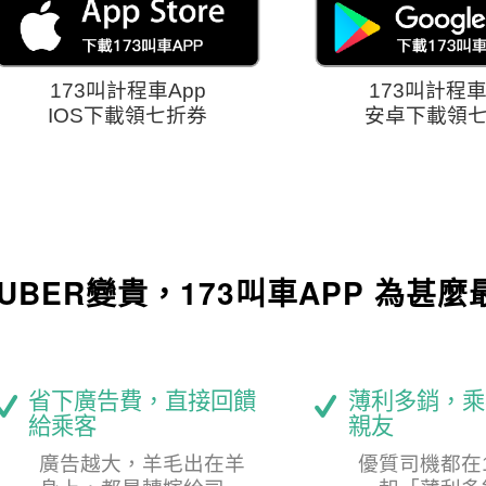
173叫計程車App
173叫計程車
IOS下載領七折券
安卓下載領
UBER變貴，173叫車APP 為甚麼
省下廣告費，直接回饋
薄利多銷，乘
給乘客
親友
廣告越大，羊毛出在羊
優質司機都在