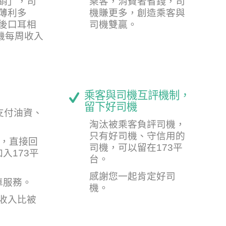
銷」，司
乘客，消費者省錢，司
薄利多
機賺更多，創造乘客與
後口耳相
司機雙贏。
司機每周收入
乘客與司機互評機制，
留下好司機
支付油資、
淘汰被乘客負評司機，
只有好司機、守信用的
錢，直接回
司機，可以留在173平
入173平
台。
感謝您一起肯定好司
車服務。
機。
機收入比被