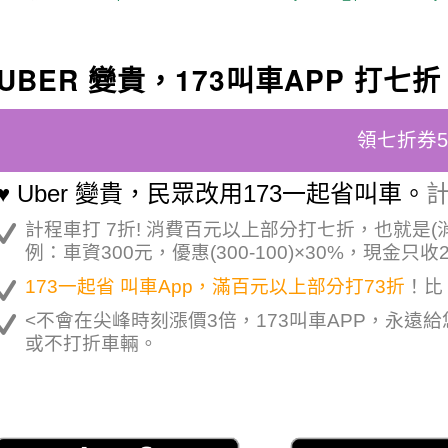
UBER 變貴，173叫車APP 打七折
領七折券
♥ Uber 變貴，民眾改用173一起省叫車。
計
計程車打 7折! 消費百元以上部分打七折，也就是(
例：車資300元，優惠(300-100)×30%，現金只收
173一起省 叫車App，滿百元以上部分打73折
！比 
<不會在尖峰時刻漲價3倍，173叫車APP，永遠
或不打折車輛。