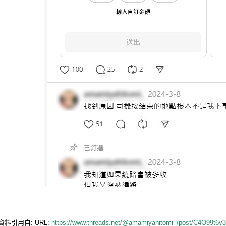
資料引用自: URL:
https://www.threads.net/@amamiyahitomi_/post/C4O99t6y3