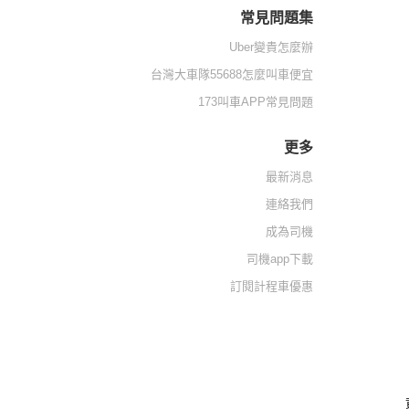
常見問題集
Uber變貴怎麼辦
台灣大車隊55688怎麼叫車便宜
173叫車APP常見問題
更多
最新消息
連絡我們
成為司機
司機app下載
訂閱計程車優惠