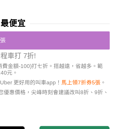
 最便宜
5張
程車打 7折!
消費金額-100)打七折。搭越遠，省越多。範
240元。
Uber 更好用的叫車app！
馬上領7折券5張
。
給您優惠價格，尖峰時刻會建議改叫8折、9折、