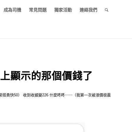
成為司機
常見問題
獨家活動
連絡我們
程上顯示的那個價錢了
搭貴快50） 收到收據變226 什麼咚咚⋯⋯
（我第一次被漲價很震