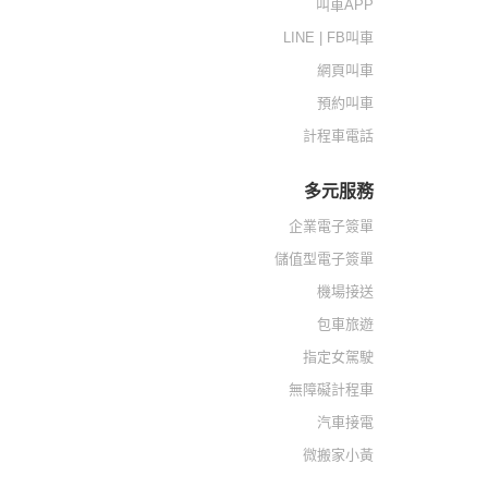
叫車APP
LINE | FB叫車
網頁叫車
預約叫車
計程車電話
多元服務
企業電子簽單
儲值型電子簽單
機場接送
包車旅遊
指定女駕駛
無障礙計程車
汽車接電
微搬家小黃