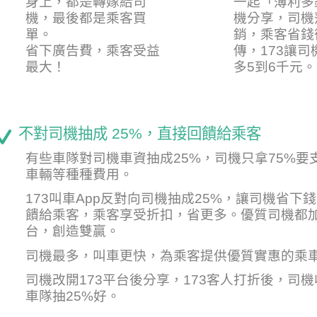
身上，都是轉嫁給司
一起「薄利多
機，最後都是乘客買
機分享，司機
單。
銷，乘客省錢
省下廣告費，乘客受益
傳，173讓
最大！
多5到6千元。
不對司機抽成 25%，直接回饋給乘客
有些車隊對司機車資抽成25%，司機只拿75%要
車輛等種種費用。
173叫車App反對向司機抽成25%，讓司機省下
饋給乘客，乘客享受折扣，省更多。優質司機都加
台，創造雙贏。
司機最多，叫車更快，為乘客提供優質實惠的乘
司機改開173平台後分享，173客人打折後，司
車隊抽25%好。