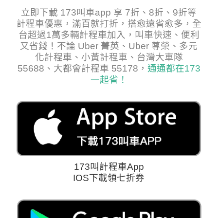
立即下載 173叫車app 享 7折、8折、9折等
計程車優惠，滿百就打折，搭愈遠省愈多，全
台超過1萬多輛計程車加入，叫車快速、便利
又省錢！不論 Uber 菁英、Uber 尊榮、多元
化計程車、小黃計程車、台灣大車隊
55688、大都會計程車 55178，
通通都在173
一起省！
173叫計程車App
IOS下載領七折券