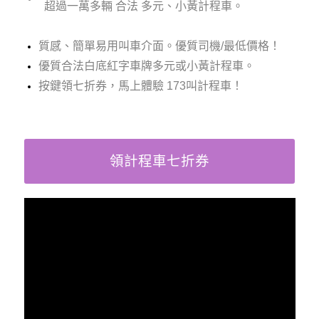
超過一萬多輛 合法 多元、小黃計程車。
質感、簡單易用叫車介面。
優質司機/最低價格！
優質合法白底紅字車牌多元或小黃計程車。
按鍵領七折券，馬上體驗 173叫計程車！
領計程車七折券