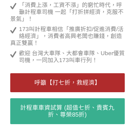
「消費上漲，工資不漲」的窮忙時代，呼
籲計程車司機 一起「打折拼經濟，克服不
景氣」！
173叫計程車相信「推廣折扣/促進消費/活
絡經濟」，消費者高興老闆也賺錢，創造
真正雙贏！
歡迎 台灣大車隊、大都會車隊、Uber優質
司機，一同加入173叫車行列！
呼籲【打七折，救經濟】
計程車車資試算 (超值七折、貴賓九
折、尊榮85折)