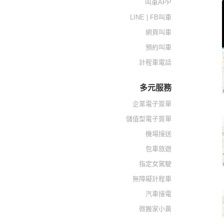
叫車APP
LINE | FB叫車
網頁叫車
預約叫車
計程車電話
多元服務
企業電子簽單
儲值型電子簽單
機場接送
包車旅遊
指定女駕駛
無障礙計程車
汽車接電
微搬家小黃