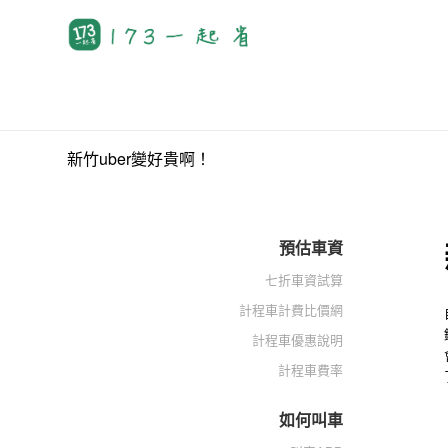
新竹uber變好貴啊！
預估車資
七折車資試算
計程車計費比價網
計程車優惠說明
計程車費率
如何叫車