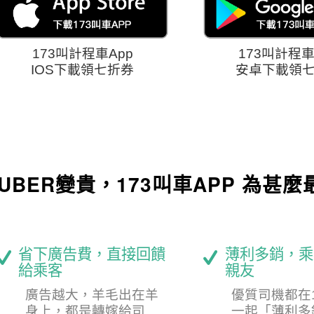
173叫計程車App
173叫計程車
IOS下載領七折券
安卓下載領
UBER變貴，173叫車APP 為甚麼
省下廣告費，直接回饋
薄利多銷，乘
給乘客
親友
廣告越大，羊毛出在羊
優質司機都在
身上，都是轉嫁給司
一起「薄利多