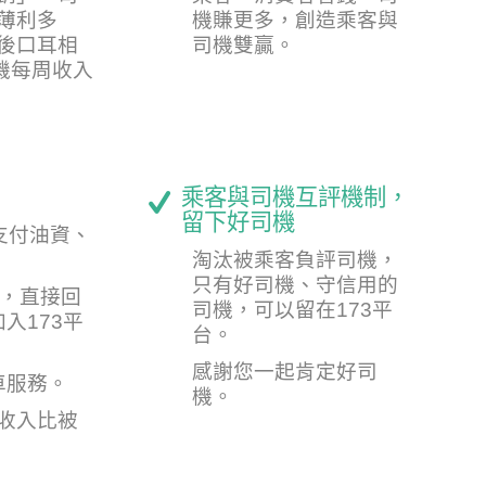
薄利多
機賺更多，創造乘客與
後口耳相
司機雙贏。
司機每周收入
乘客與司機互評機制，
留下好司機
支付油資、
淘汰被乘客負評司機，
只有好司機、守信用的
錢，直接回
司機，可以留在173平
入173平
台。
感謝您一起肯定好司
車服務。
機。
機收入比被