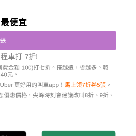
 最便宜
5張
程車打 7折!
消費金額-100)打七折。搭越遠，省越多。範
240元。
Uber 更好用的叫車app！
馬上領7折券5張
。
給您優惠價格，尖峰時刻會建議改叫8折、9折、