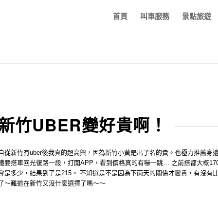
首頁
叫車服務
景點旅遊
新竹UBER變好貴啊！
自從新竹有uber後我真的超高興，因為新竹小黃是出了名的貴。也極力推薦身邊的
鐵要搭車回光復路一段，打開APP，看到價格真的有嚇一跳… 之前搭都大概170
會是多少，結果到了是215。 不知道是不是因為下雨天的關係才變貴，有沒有比
了～難道在新竹又沒什麼選擇了嗎～～