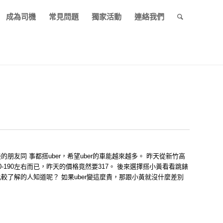
成為司機
常見問題
獨家活動
連絡我們
朋友同 事都搭uber，希望uber的車能越來越多。 昨天從新竹高
-190左右而已，昨天的價格竟然要317。 後來選擇搭小黃看看跳錶
較了解的人知道呢？ 如果uber變這麼貴，那跟小黃就沒什麼差別