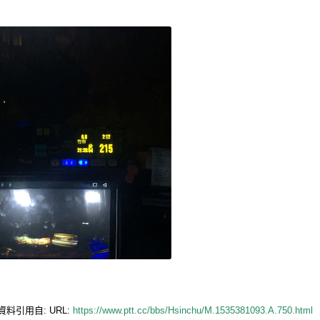
資料引用自: URL:
https://www.ptt.cc/bbs/Hsinchu/M.1535381093.A.750.html