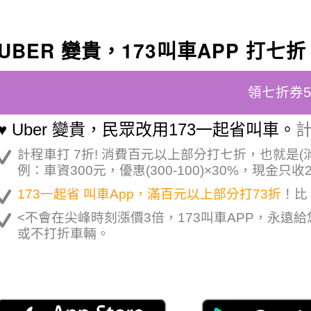
UBER 變貴，173叫車APP 打七折
領七折券
♥ Uber 變貴，民眾改用173一起省叫車。
計
計程車打 7折! 消費百元以上部分打七折，也就是(
例：車資300元，優惠(300-100)×30%，現金只收
173一起省 叫車App，滿百元以上部分打73折
！比 
<不會在尖峰時刻漲價3倍，173叫車APP，永遠
或不打折車輛。