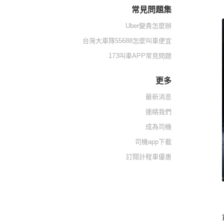
常見問題集
Uber變貴怎麼辦
台灣大車隊55688怎麼叫車便宜
173叫車APP常見問題
更多
最新消息
連絡我們
成為司機
司機app下載
訂閱計程車優惠