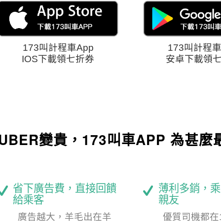
173叫計程車App
173叫計程車
IOS下載領七折券
安卓下載領
UBER變貴，173叫車APP 為甚麼
省下廣告費，直接回饋
薄利多銷，乘
給乘客
親友
廣告越大，羊毛出在羊
優質司機都在