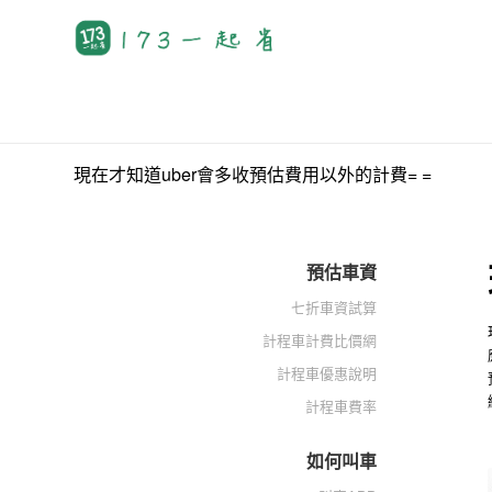
現在才知道uber會多收預估費用以外的計費= =
預估車資
七折車資試算
計程車計費比價網
計程車優惠說明
計程車費率
如何叫車