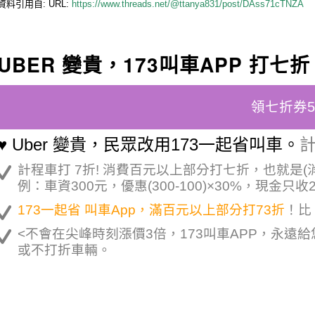
資料引用自: URL:
https://www.threads.net/@ttanya831/post/DAss71cTNZA
UBER 變貴，173叫車APP 打七折
領七折券
♥ Uber 變貴，民眾改用173一起省叫車。
計
計程車打 7折! 消費百元以上部分打七折，也就是(
例：車資300元，優惠(300-100)×30%，現金只收
173一起省 叫車App，滿百元以上部分打73折
！比 
<不會在尖峰時刻漲價3倍，173叫車APP，永遠
或不打折車輛。