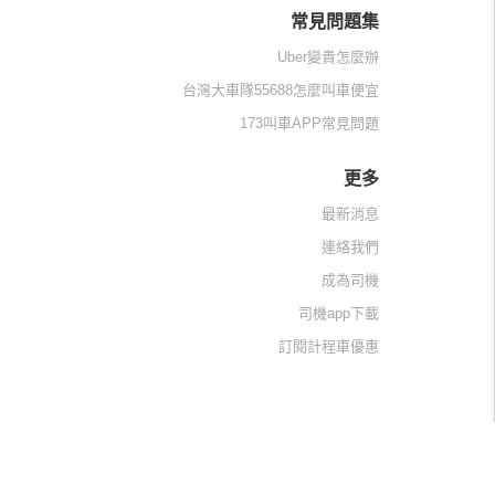
常見問題集
Uber變貴怎麼辦
台灣大車隊55688怎麼叫車便宜
173叫車APP常見問題
更多
最新消息
連絡我們
成為司機
司機app下載
訂閱計程車優惠