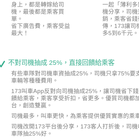
身上，都是轉嫁給司
一起「薄利多
機，最後都是乘客買
機分享，司機
單。
銷，乘客省錢
省下廣告費，乘客受益
傳，173讓
最大！
多5到6千元。
不對司機抽成 25%，直接回饋給乘客
有些車隊對司機車資抽成25%，司機只拿75%要
車輛等種種費用。
173叫車App反對向司機抽成25%，讓司機省下
饋給乘客，乘客享受折扣，省更多。優質司機都加
台，創造雙贏。
司機最多，叫車更快，為乘客提供優質實惠的乘
司機改開173平台後分享，173客人打折後，司
車隊抽25%好。