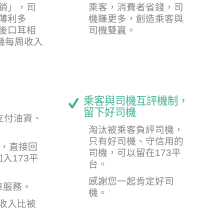
銷」，司
乘客，消費者省錢，司
薄利多
機賺更多，創造乘客與
後口耳相
司機雙贏。
司機每周收入
乘客與司機互評機制，
留下好司機
支付油資、
淘汰被乘客負評司機，
只有好司機、守信用的
錢，直接回
司機，可以留在173平
入173平
台。
感謝您一起肯定好司
車服務。
機。
機收入比被