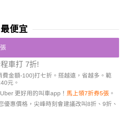
 最便宜
5張
程車打 7折!
消費金額-100)打七折。搭越遠，省越多。範
240元。
Uber 更好用的叫車app！
馬上領7折券5張
。
給您優惠價格，尖峰時刻會建議改叫8折、9折、