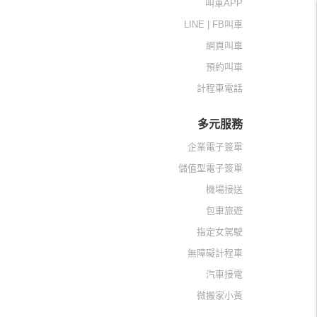
叫車APP
LINE | FB叫車
網頁叫車
預約叫車
計程車電話
多元服務
企業電子簽單
儲值型電子簽單
機場接送
包車旅遊
指定女駕駛
無障礙計程車
汽車接電
微搬家小黃