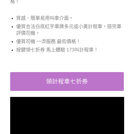
格。
質感、簡單易用叫車介面。
優質合法白底紅字車牌多元或小黃計程車，搭完車
評價司機。
優質司機 一流服務 最低價格！
按鍵領七折券 馬上體驗 173叫計程車！
領計程車七折券