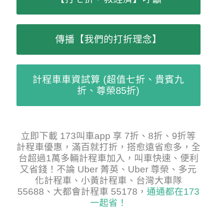
傳播【我們的打折理念】
計程車車資試算 (超值七折、貴賓九
折、尊榮85折)
立即下載 173叫車app 享 7折、8折、9折等
計程車優惠，滿百就打折，搭愈遠省愈多，全
台超過1萬多輛計程車加入，叫車快速、便利
又省錢！不論 Uber 菁英、Uber 尊榮、多元
化計程車、小黃計程車、台灣大車隊
55688、大都會計程車 55178，
通通都在173
一起省！