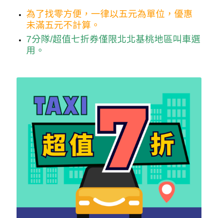
為了找零方便，一律以五元為單位，優惠
未滿五元不計算。
7分隊/超值七折券僅限北北基桃地區叫車選
用。