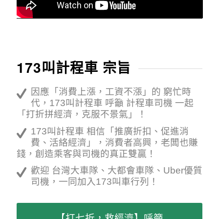
173叫計程車 宗旨
因應「消費上漲，工資不漲」的 窮忙時
代，173叫計程車 呼籲 計程車司機 一起
「打折拼經濟，克服不景氣」！
173叫計程車 相信「推廣折扣、促進消
費、活絡經濟」，消費者高興，老闆也賺
錢，創造乘客與司機的真正雙贏！
歡迎 台灣大車隊、大都會車隊、Uber優質
司機，一同加入173叫車行列！
【打七折，救經濟】呼籲