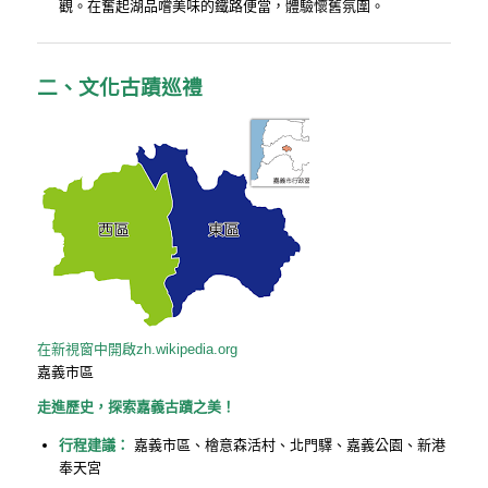
觀。在奮起湖品嚐美味的鐵路便當，體驗懷舊氛圍。
二、文化古蹟巡禮
在新視窗中開啟
zh.wikipedia.org
嘉義市區
走進歷史，探索嘉義古蹟之美！
行程建議：
嘉義市區、檜意森活村、北門驛、嘉義公園、新港
奉天宮