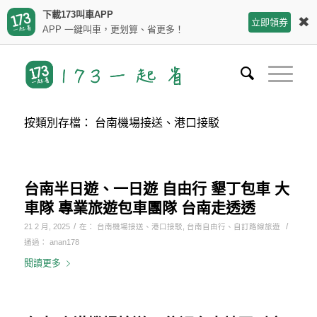
下載173叫車APP
✖
立即領券
APP 一鍵叫車，更划算、省更多！
按類別存檔： 台南機場接送、港口接駁
台南半日遊、一日遊 自由行 墾丁包車 大
車隊 專業旅遊包車團隊 台南走透透
/
/
21 2 月, 2025
在：
台南機場接送、港口接駁
,
台南自由行、自訂路線旅遊
通過：
anan178
閱讀更多