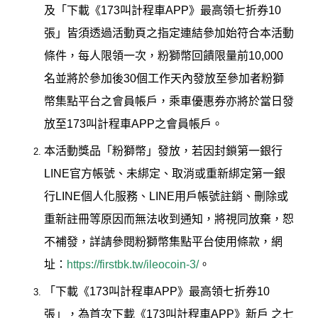
及「下載《173叫計程車APP》最高領七折券10
張」皆須透過活動頁之指定連結參加始符合本活動
條件，每人限領一次，粉獅幣回饋限量前10,000
名並將於參加後30個工作天內發放至參加者粉獅
幣集點平台之會員帳戶，乘車優惠券亦將於當日發
放至173叫計程車APP之會員帳戶。
本活動獎品「粉獅幣」發放，若因封鎖第一銀行
LINE官方帳號、未綁定、取消或重新綁定第一銀
行LINE個人化服務、LINE用戶帳號註銷、刪除或
重新註冊等原因而無法收到通知，將視同放棄，恕
不補發，詳請參閱粉獅幣集點平台使用條款，網
址：
https://firstbk.tw/ileocoin-3/
。
「下載《173叫計程車APP》最高領七折券10
張」，為首次下載《173叫計程車APP》新戶 之七