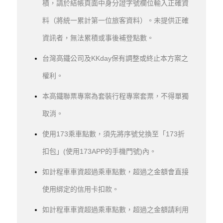
積，請於結帳頁面中身分證字號欄位輸入正確資
料（將統一累計第一位旅客資料）。未提供正確
資訊者，無法累積或事後補登點數。
台灣高鐵公司及KKday保有調整或終止本方案之
權利。
本高鐵聯票專案為套裝行程專案套票，不得單獨
取消。
使用173乘車點數，須先將序號兌換至「173折
扣包」(使用173APP的手機門號)內。
如計程車車資超過乘車點數，超過之金額會直接
使用綁定的信用卡扣款。
如計程車車資超過乘車點數，超過之金額請利用