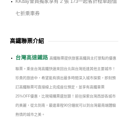
KKday會員獨家享有 2 張 173一起省計程車超值
七折乘車券
高鐵聯票介紹
台灣高速鐵路
高鐵聯票提供旅客高鐵與主打景點的優惠
聯票。乘坐台灣高鐵快速來回台北與台灣抵達其他主要城市！
珍貴的旅途中，希望能有擠出最多時間深入城市探索，即刻預
訂高鐵聯票可直接線上完成座位預定，並享有高鐵車票
25%OFF優惠，比現場購票還划算！前往探索台灣西部各城市
的美麗，從北到南，最遠車程90分鐘就可以到台灣最南端體驗
熱情的城市之美。