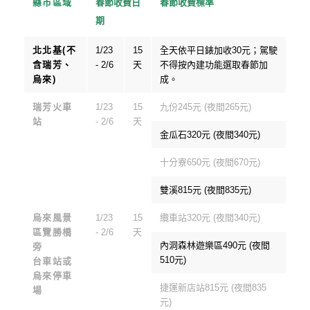
縣市區域
春節收費日
春節收費標準
期
北北基(不
1/23
15
全天依平日錶加收30元；駕駛
含瑞芳、
- 2/6
天
不得按內建功能選取春節加
烏來)
成。
瑞芳火車
1/23
15
九份245元 (夜間265元)
站
- 2/6
天
金瓜石320元 (夜間340元)
十分寮650元 (夜間670元)
雙溪815元 (夜間835元)
烏來風景
1/23
15
纜車站320元 (夜間340元)
區覽勝橋
- 2/6
天
內洞森林遊樂區490元 (夜間
旁
510元)
台車站或
烏來停車
捷運新店站815元 (夜間835
場
元)